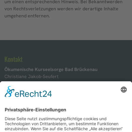
um einen entsprechenden Hinweis. Bei Bekanntwerden
von Rechtsverletzungen werden wir derartige Inhalte
umgehend entfernen.
Kontakt
Ökumenische Kurseelsorge Bad Brückenau
Christiane Jakob-Seufert
Amand-von-Buseck-Straße 8-10
97769 Bad Brückenau
Telefon
: 0157 3368 7676
Mail
:
christiane.jakob-seufert@bistum-wuerzburg.de
Büro
: Badhotel, Westflügel
Kontakt
Anfrage direkt senden